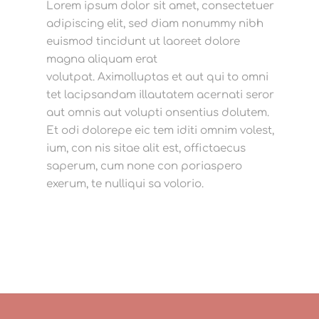
Lorem ipsum dolor sit amet, consectetuer
adipiscing elit, sed diam nonummy nibh
euismod tincidunt ut laoreet dolore
magna aliquam erat
volutpat. Aximolluptas et aut qui to omni
tet lacipsandam illautatem acernati seror
aut omnis aut volupti onsentius dolutem.
Et odi dolorepe eic tem iditi omnim volest,
ium, con nis sitae alit est, offictaecus
saperum, cum none con poriaspero
exerum, te nulliqui sa volorio.